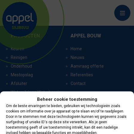
ZUIDVEEN
PRODUCTEN
APPEL BOUW
Keuren
Home
Reinigen
Nieuws
Onderhoud
Aanvraag offerte
Mestopslag
Referenties
Afsluiter
Contact
Watersilo’s en Waterbassins
Beheer cookie toestemming
Om de beste ervaringen te bieden, gebruiken wij technologieën zoals
cookies om informatie over je apparaat op te slaan en/of te raadplegen.
CERTIFICERING
CONTACTGEGEVENS
Door in te stemmen met deze technologieën kunnen wij gegevens zoals
surfgedrag of unieke ID's op deze site verwerken. Als je geen
toestemming geeft of uw toestemming intrekt, kan dit een nadelige
Oevers 11
invloed hebben op bepaalde functies en mogelijkheden.