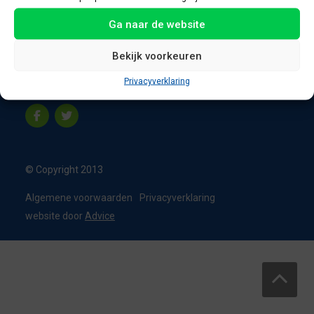
8331 VC Steenwijk
Ga naar de website
Nederland
T:
0226 - 355473
Bekijk voorkeuren
M:
06 - 15192819
Privacyverklaring
info@appelbouw.nl
© Copyright 2013
Algemene voorwaarden
Privacyverklaring
website door
Advice