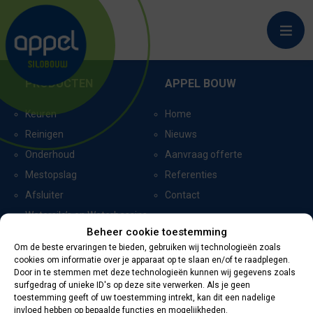
ZUIDLAND
PRODUCTEN
APPEL BOUW
Keuren
Home
Reinigen
Nieuws
Onderhoud
Aanvraag offerte
Mestopslag
Referenties
Afsluiter
Contact
Watersilo’s en Waterbassins
Beheer cookie toestemming
Om de beste ervaringen te bieden, gebruiken wij technologieën zoals
cookies om informatie over je apparaat op te slaan en/of te raadplegen.
CERTIFICERING
CONTACTGEGEVENS
Door in te stemmen met deze technologieën kunnen wij gegevens zoals
surfgedrag of unieke ID's op deze site verwerken. Als je geen
toestemming geeft of uw toestemming intrekt, kan dit een nadelige
Oevers 11
invloed hebben op bepaalde functies en mogelijkheden.