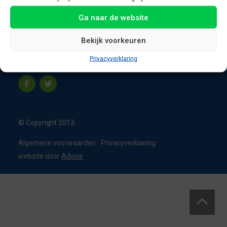
8331 VC Steenwijk
Ga naar de website
Nederland
T:
0226 - 355473
Bekijk voorkeuren
M:
06 - 15192819
Privacyverklaring
info@appelbouw.nl
© Copyright 2013
Algemene voorwaarden
Privacyverklaring
website door
Advice