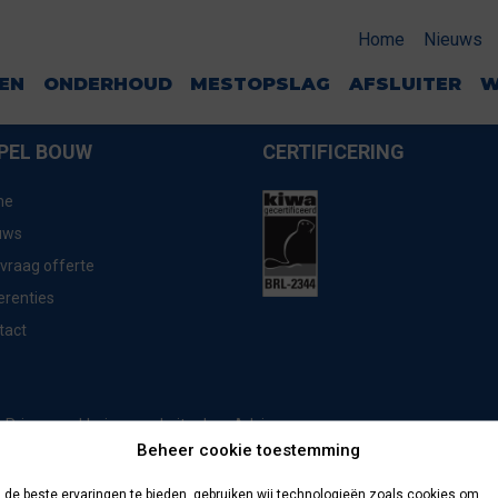
ER
Home
Nieuws
GEN
ONDERHOUD
MESTOPSLAG
AFSLUITER
W
PEL BOUW
CERTIFICERING
me
uws
vraag offerte
erenties
tact
website door
Advice
Privacyverklaring
Beheer cookie toestemming
de beste ervaringen te bieden, gebruiken wij technologieën zoals cookies om