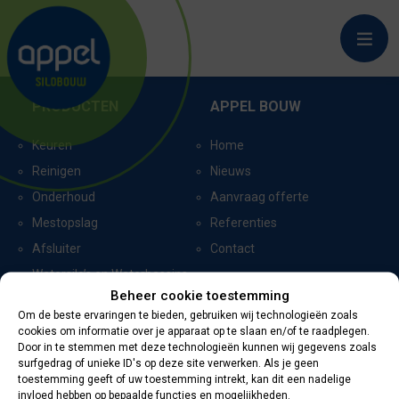
WITMARSUM_6574
PRODUCTEN
APPEL BOUW
Keuren
Home
Reinigen
Nieuws
Onderhoud
Aanvraag offerte
Mestopslag
Referenties
Afsluiter
Contact
Watersilo’s en Waterbassins
Beheer cookie toestemming
Om de beste ervaringen te bieden, gebruiken wij technologieën zoals
cookies om informatie over je apparaat op te slaan en/of te raadplegen.
CERTIFICERING
CONTACTGEGEVENS
Door in te stemmen met deze technologieën kunnen wij gegevens zoals
surfgedrag of unieke ID's op deze site verwerken. Als je geen
toestemming geeft of uw toestemming intrekt, kan dit een nadelige
Oevers 11
invloed hebben op bepaalde functies en mogelijkheden.