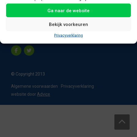
8331 VC Steenwijk
Ga naar de website
Nederland
T:
0226 - 355473
Bekijk voorkeuren
M:
06 - 15192819
Privacyverklaring
info@appelbouw.nl
© Copyright 2013
Algemene voorwaarden
Privacyverklaring
website door
Advice