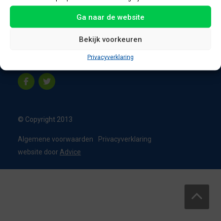
8331 VC Steenwijk
Ga naar de website
Nederland
T:
0226 - 355473
Bekijk voorkeuren
M:
06 - 15192819
Privacyverklaring
info@appelbouw.nl
© Copyright 2013
Algemene voorwaarden
Privacyverklaring
website door
Advice