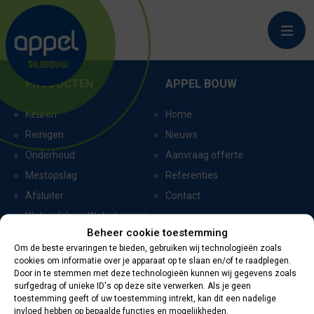
WARMOND
PRODUCTEN
APPEL BOUW
Keuren
Home
Reinigen
Nieuws
Onderhoud
Aanvraag offerte
Mestopslag
Referenties
Afsluiter
Contact
Watersilo’s en Waterbassins
Beheer cookie toestemming
Om de beste ervaringen te bieden, gebruiken wij technologieën zoals
cookies om informatie over je apparaat op te slaan en/of te raadplegen.
CERTIFICERING
CONTACTGEGEVENS
Door in te stemmen met deze technologieën kunnen wij gegevens zoals
surfgedrag of unieke ID's op deze site verwerken. Als je geen
toestemming geeft of uw toestemming intrekt, kan dit een nadelige
Oevers 11
invloed hebben op bepaalde functies en mogelijkheden.