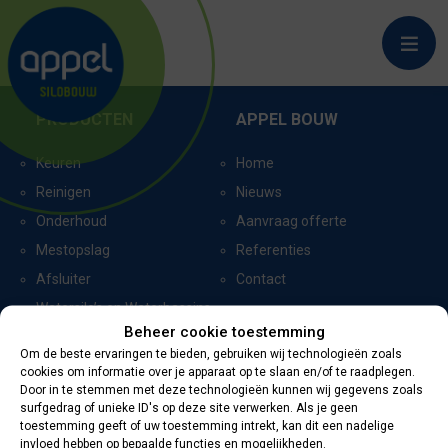
VORDEN_9243
PRODUCTEN
APPEL BOUW
Keuren
Home
Reinigen
Nieuws
Onderhoud
Aanvraag offerte
Mestopslag
Referenties
Afsluiter
Contact
Watersilo’s en Waterbassins
Beheer cookie toestemming
Om de beste ervaringen te bieden, gebruiken wij technologieën zoals
cookies om informatie over je apparaat op te slaan en/of te raadplegen.
CERTIFICERING
CONTACTGEGEVENS
Door in te stemmen met deze technologieën kunnen wij gegevens zoals
surfgedrag of unieke ID's op deze site verwerken. Als je geen
toestemming geeft of uw toestemming intrekt, kan dit een nadelige
Oevers 11
invloed hebben op bepaalde functies en mogelijkheden.