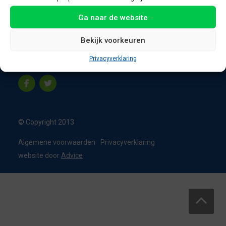
8331 VC Steenwijk
Ga naar de website
Nederland
T:
0226 - 355473
Bekijk voorkeuren
M:
06 - 15192819
Privacyverklaring
info@appelbouw.nl
© Copyright 2013
Algemene voorwaarden
Privacyverklaring
website door
Advice