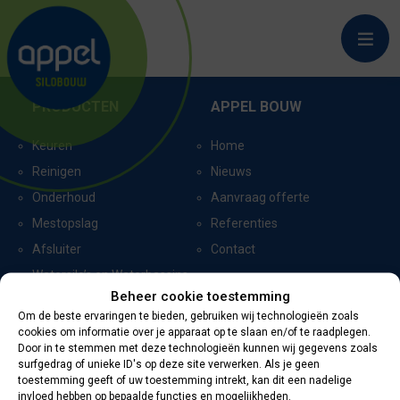
VALKENSWAARD_1695
PRODUCTEN
APPEL BOUW
Keuren
Home
Reinigen
Nieuws
Onderhoud
Aanvraag offerte
Mestopslag
Referenties
Afsluiter
Contact
Watersilo’s en Waterbassins
Beheer cookie toestemming
Om de beste ervaringen te bieden, gebruiken wij technologieën zoals
cookies om informatie over je apparaat op te slaan en/of te raadplegen.
CERTIFICERING
CONTACTGEGEVENS
Door in te stemmen met deze technologieën kunnen wij gegevens zoals
surfgedrag of unieke ID's op deze site verwerken. Als je geen
toestemming geeft of uw toestemming intrekt, kan dit een nadelige
Oevers 11
invloed hebben op bepaalde functies en mogelijkheden.