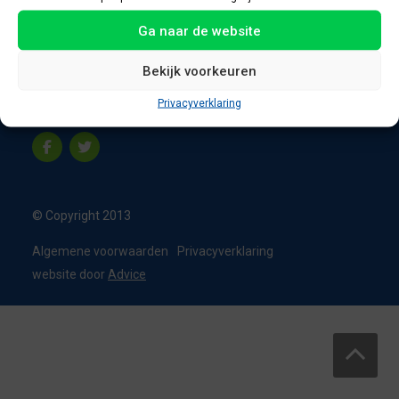
8331 VC Steenwijk
Ga naar de website
Nederland
T:
0226 - 355473
Bekijk voorkeuren
M:
06 - 15192819
Privacyverklaring
info@appelbouw.nl
© Copyright 2013
Algemene voorwaarden
Privacyverklaring
website door
Advice