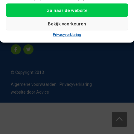
8331 VC Steenwijk
Ga naar de website
Nederland
T:
0226 - 355473
Bekijk voorkeuren
M:
06 - 15192819
Privacyverklaring
info@appelbouw.nl
© Copyright 2013
Algemene voorwaarden
Privacyverklaring
website door
Advice