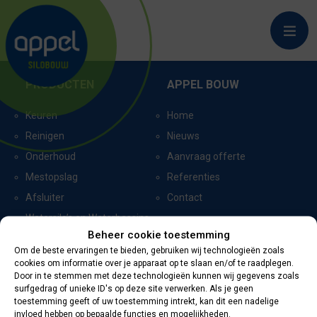
ST. ANTHONIS_8864
PRODUCTEN
APPEL BOUW
Keuren
Home
Reinigen
Nieuws
Onderhoud
Aanvraag offerte
Mestopslag
Referenties
Afsluiter
Contact
Watersilo’s en Waterbassins
Beheer cookie toestemming
Om de beste ervaringen te bieden, gebruiken wij technologieën zoals
cookies om informatie over je apparaat op te slaan en/of te raadplegen.
CERTIFICERING
CONTACTGEGEVENS
Door in te stemmen met deze technologieën kunnen wij gegevens zoals
surfgedrag of unieke ID's op deze site verwerken. Als je geen
toestemming geeft of uw toestemming intrekt, kan dit een nadelige
Oevers 11
invloed hebben op bepaalde functies en mogelijkheden.