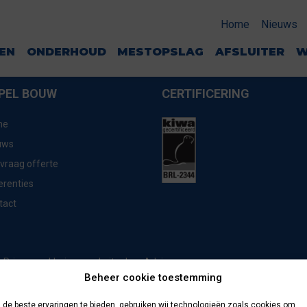
E
Home
Nieuws
GEN
ONDERHOUD
MESTOPSLAG
AFSLUITER
W
PEL BOUW
CERTIFICERING
me
uws
vraag offerte
erenties
tact
website door
Advice
Privacyverklaring
Beheer cookie toestemming
de beste ervaringen te bieden, gebruiken wij technologieën zoals cookies om