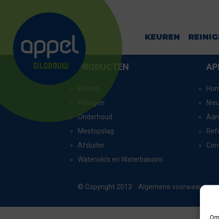
SEROOSKERK
KEUREN
REINI
PRODUCTEN
AP
Keuren
Ho
Reinigen
Nie
Onderhoud
Aan
Mestopslag
Ref
Afsluiter
Con
Watersilo’s en Waterbassins
© Copyright 2013
Algemene voorwaarden
Om 