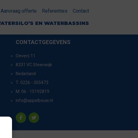
Aanvraag offerte
Referenties
Contact
ATERSILO’S EN WATERBASSINS
CONTACTGEGEVENS
Oevers 11
8331 VC Steenwijk
Nederland
T:
0226 - 355473
M:
06 - 15192819
info@appelbouw.nl