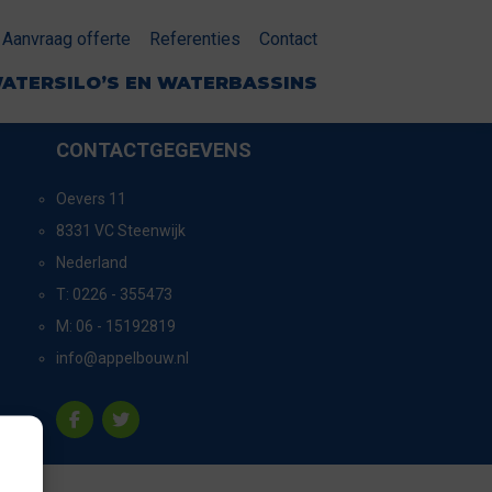
Aanvraag offerte
Referenties
Contact
ATERSILO’S EN WATERBASSINS
CONTACTGEGEVENS
Oevers 11
8331 VC Steenwijk
Nederland
T:
0226 - 355473
M:
06 - 15192819
info@appelbouw.nl