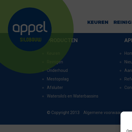
SCHAGERBRU
KEUREN
REINI
PRODUCTEN
AP
Keuren
Ho
Reinigen
Nie
Onderhoud
Aan
Mestopslag
Ref
Afsluiter
Con
Watersilo’s en Waterbassins
© Copyright 2013
Algemene voorwaarden
Om 