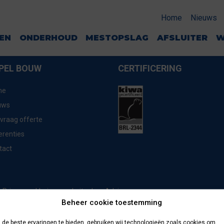
G
Home
Nieuws
GEN
ONDERHOUD
MESTOPSLAG
AFSLUITER
W
PEL BOUW
CERTIFICERING
me
uws
vraag offerte
erenties
tact
website door
Advice
Privacyverklaring
Beheer cookie toestemming
de beste ervaringen te bieden, gebruiken wij technologieën zoals cookies om