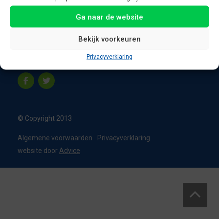
8331 VC Steenwijk
Ga naar de website
Nederland
T:
0226 - 355473
Bekijk voorkeuren
M:
06 - 15192819
Privacyverklaring
info@appelbouw.nl
© Copyright 2013
Algemene voorwaarden
Privacyverklaring
website door
Advice