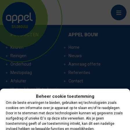
SCHAGEN_5751
PRODUCTEN
APPEL BOUW
Keuren
Home
Reinigen
Nieuws
Onderhoud
Aanvraag offerte
Mestopslag
Referenties
Afsluiter
Contact
Watersilo’s en Waterbassins
Beheer cookie toestemming
Om de beste ervaringen te bieden, gebruiken wij technologieën zoals
cookies om informatie over je apparaat op te slaan en/of te raadplegen.
CERTIFICERING
CONTACTGEGEVENS
Door in te stemmen met deze technologieën kunnen wij gegevens zoals
surfgedrag of unieke ID's op deze site verwerken. Als je geen
toestemming geeft of uw toestemming intrekt, kan dit een nadelige
Oevers 11
invloed hebben op bepaalde functies en mogelijkheden.