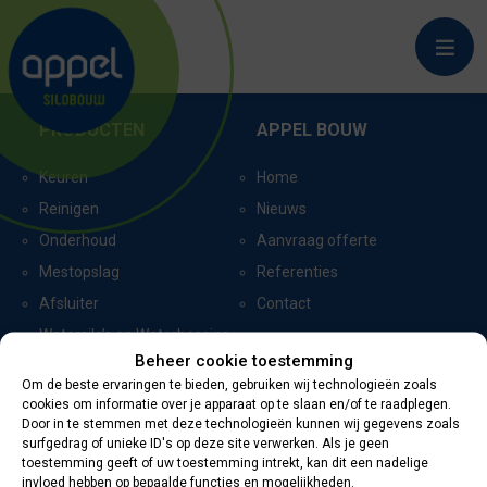
RADEWYK
PRODUCTEN
APPEL BOUW
Keuren
Home
Reinigen
Nieuws
Onderhoud
Aanvraag offerte
Mestopslag
Referenties
Afsluiter
Contact
Watersilo’s en Waterbassins
Beheer cookie toestemming
Om de beste ervaringen te bieden, gebruiken wij technologieën zoals
cookies om informatie over je apparaat op te slaan en/of te raadplegen.
CERTIFICERING
CONTACTGEGEVENS
Door in te stemmen met deze technologieën kunnen wij gegevens zoals
surfgedrag of unieke ID's op deze site verwerken. Als je geen
toestemming geeft of uw toestemming intrekt, kan dit een nadelige
Oevers 11
invloed hebben op bepaalde functies en mogelijkheden.