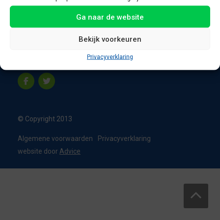
8331 VC Steenwijk
Ga naar de website
Nederland
T:
0226 - 355473
Bekijk voorkeuren
M:
06 - 15192819
Privacyverklaring
info@appelbouw.nl
© Copyright 2013
Algemene voorwaarden
Privacyverklaring
website door
Advice