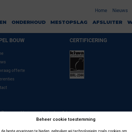
43
Home
Nieuws
GEN
ONDERHOUD
MESTOPSLAG
AFSLUITER
W
PEL BOUW
CERTIFICERING
me
uws
vraag offerte
erenties
tact
website door
Advice
Privacyverklaring
Beheer cookie toestemming
de beste ervaringen te bieden, gebruiken wij technologieën zoals cookies om