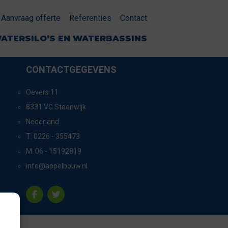
Aanvraag offerte
Referenties
Contact
ATERSILO’S EN WATERBASSINS
CONTACTGEGEVENS
Oevers 11
8331 VC Steenwijk
Nederland
T:
0226 - 355473
M:
06 - 15192819
info@appelbouw.nl