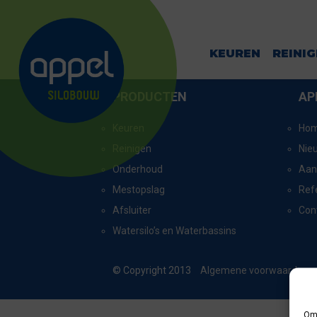
RADEWIJK_42
KEUREN
REINI
PRODUCTEN
AP
Keuren
Ho
Reinigen
Nie
Onderhoud
Aan
Mestopslag
Ref
Afsluiter
Con
Watersilo’s en Waterbassins
© Copyright 2013
Algemene voorwaarden
Om 