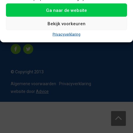
8331 VC Steenwijk
Ga naar de website
Nederland
T:
0226 - 355473
Bekijk voorkeuren
M:
06 - 15192819
Privacyverklaring
info@appelbouw.nl
© Copyright 2013
Algemene voorwaarden
Privacyverklaring
website door
Advice