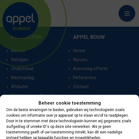
OUDENBOSCH
PRODUCTEN
APPEL BOUW
Keuren
Home
Reinigen
Nieuws
Onderhoud
Aanvraag offerte
Mestopslag
Referenties
Afsluiter
Contact
Watersilo’s en Waterbassins
Beheer cookie toestemming
Om de beste ervaringen te bieden, gebruiken wij technologieën zoals
cookies om informatie over je apparaat op te slaan en/of te raadplegen.
CERTIFICERING
CONTACTGEGEVENS
Door in te stemmen met deze technologieën kunnen wij gegevens zoals
surfgedrag of unieke ID's op deze site verwerken. Als je geen
toestemming geeft of uw toestemming intrekt, kan dit een nadelige
Oevers 11
invloed hebben op bepaalde functies en mogelijkheden.