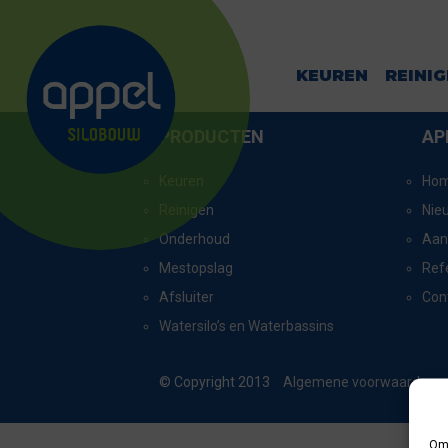
ONSTWEDDE
KEUREN
REINI
PRODUCTEN
AP
Keuren
Ho
Reinigen
Nie
Onderhoud
Aan
Mestopslag
Ref
Afsluiter
Con
Watersilo’s en Waterbassins
© Copyright 2013
Algemene voorwaarden
Om 