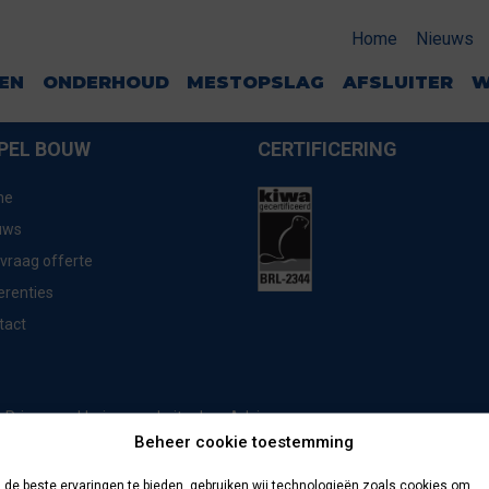
Home
Nieuws
GEN
ONDERHOUD
MESTOPSLAG
AFSLUITER
W
PEL BOUW
CERTIFICERING
me
uws
vraag offerte
erenties
tact
website door
Advice
Privacyverklaring
Beheer cookie toestemming
de beste ervaringen te bieden, gebruiken wij technologieën zoals cookies om