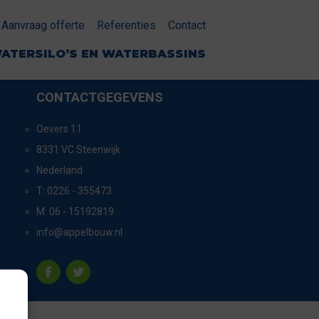
Aanvraag offerte
Referenties
Contact
ATERSILO’S EN WATERBASSINS
CONTACTGEGEVENS
Oevers 11
8331 VC Steenwijk
Nederland
T:
0226 - 355473
M:
06 - 15192819
info@appelbouw.nl