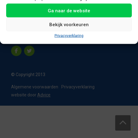
8331 VC Steenwijk
Ga naar de website
Nederland
T:
0226 - 355473
Bekijk voorkeuren
M:
06 - 15192819
Privacyverklaring
info@appelbouw.nl
© Copyright 2013
Algemene voorwaarden
Privacyverklaring
website door
Advice