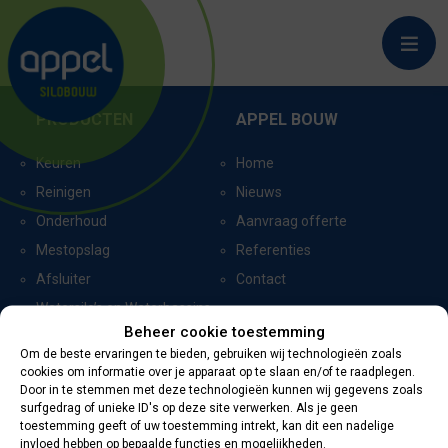
NIJKERKERVEEN
PRODUCTEN
APPEL BOUW
Keuren
Home
Reinigen
Nieuws
Onderhoud
Aanvraag offerte
Mestopslag
Referenties
Afsluiter
Contact
Watersilo’s en Waterbassins
Beheer cookie toestemming
Om de beste ervaringen te bieden, gebruiken wij technologieën zoals
cookies om informatie over je apparaat op te slaan en/of te raadplegen.
CERTIFICERING
CONTACTGEGEVENS
Door in te stemmen met deze technologieën kunnen wij gegevens zoals
surfgedrag of unieke ID's op deze site verwerken. Als je geen
toestemming geeft of uw toestemming intrekt, kan dit een nadelige
Oevers 11
invloed hebben op bepaalde functies en mogelijkheden.