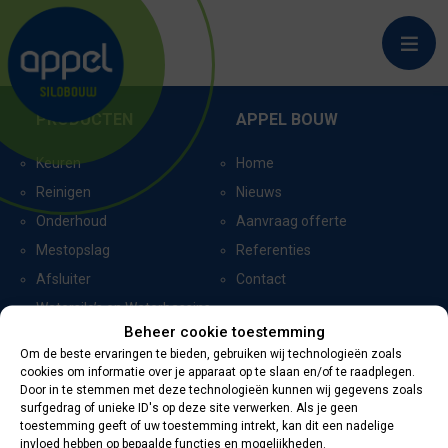
NIJBROEK_1690
PRODUCTEN
APPEL BOUW
Keuren
Home
Reinigen
Nieuws
Onderhoud
Aanvraag offerte
Mestopslag
Referenties
Afsluiter
Contact
Watersilo’s en Waterbassins
Beheer cookie toestemming
Om de beste ervaringen te bieden, gebruiken wij technologieën zoals
cookies om informatie over je apparaat op te slaan en/of te raadplegen.
CERTIFICERING
CONTACTGEGEVENS
Door in te stemmen met deze technologieën kunnen wij gegevens zoals
surfgedrag of unieke ID's op deze site verwerken. Als je geen
toestemming geeft of uw toestemming intrekt, kan dit een nadelige
Oevers 11
invloed hebben op bepaalde functies en mogelijkheden.