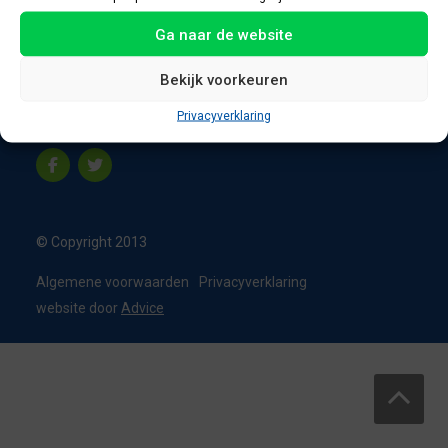
8331 VC Steenwijk
Ga naar de website
Nederland
T:
0226 - 355473
Bekijk voorkeuren
M:
06 - 15192819
Privacyverklaring
info@appelbouw.nl
© Copyright 2013
Algemene voorwaarden
Privacyverklaring
website door
Advice