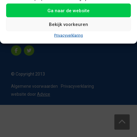
8331 VC Steenwijk
Ga naar de website
Nederland
T:
0226 - 355473
Bekijk voorkeuren
M:
06 - 15192819
Privacyverklaring
info@appelbouw.nl
© Copyright 2013
Algemene voorwaarden
Privacyverklaring
website door
Advice