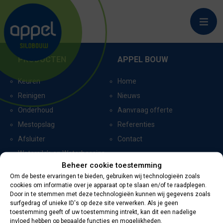
MEGEN
PRODUCTEN
APPEL BOUW
Keuren
Home
Reinigen
Nieuws
Onderhoud
Aanvraag offerte
Mestopslag
Referenties
Afsluiter
Contact
Watersilo’s en Waterbassins
Beheer cookie toestemming
Om de beste ervaringen te bieden, gebruiken wij technologieën zoals
cookies om informatie over je apparaat op te slaan en/of te raadplegen.
CERTIFICERING
CONTACTGEGEVENS
Door in te stemmen met deze technologieën kunnen wij gegevens zoals
surfgedrag of unieke ID's op deze site verwerken. Als je geen
toestemming geeft of uw toestemming intrekt, kan dit een nadelige
Oevers 11
invloed hebben op bepaalde functies en mogelijkheden.