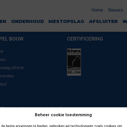
Home
Nieuws
GEN
ONDERHOUD
MESTOPSLAG
AFSLUITER
W
PEL BOUW
CERTIFICERING
me
uws
vraag offerte
erenties
tact
website door
Advice
Privacyverklaring
Beheer cookie toestemming
de beste ervaringen te bieden, gebruiken wij technologieën zoals cookies om