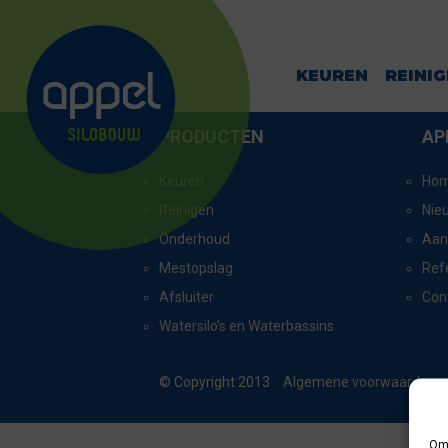
MARIENHEEM
KEUREN
REINI
PRODUCTEN
AP
Keuren
Ho
Reinigen
Nie
Onderhoud
Aan
Mestopslag
Ref
Afsluiter
Con
Watersilo’s en Waterbassins
© Copyright 2013
Algemene voorwaarden
Om 