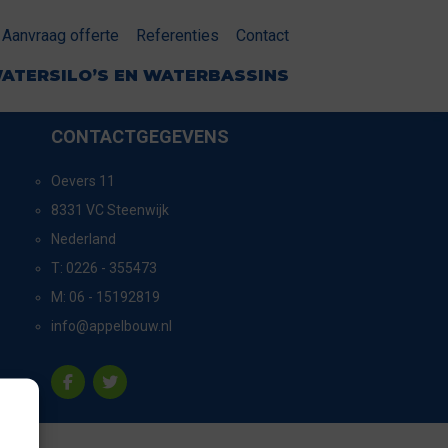
Aanvraag offerte
Referenties
Contact
ATERSILO’S EN WATERBASSINS
CONTACTGEGEVENS
Oevers 11
8331 VC Steenwijk
Nederland
T:
0226 - 355473
M:
06 - 15192819
info@appelbouw.nl