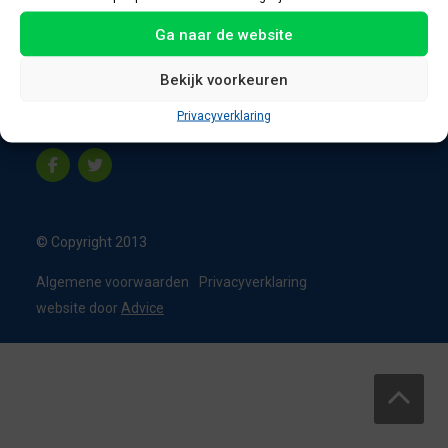
8331 VC Steenwijk
Ga naar de website
Nederland
T:
0226 - 355473
Bekijk voorkeuren
M:
06 - 15192819
Privacyverklaring
info@appelbouw.nl
© Copyright 2013
Algemene voorwaarden
Privacyverklaring
website door
Advice