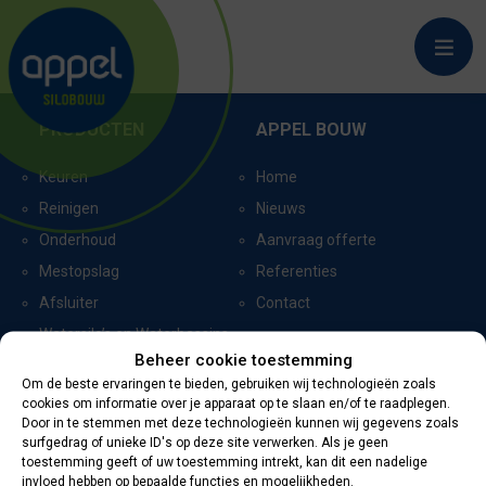
MAREN-KESSEL
PRODUCTEN
APPEL BOUW
Keuren
Home
Reinigen
Nieuws
Onderhoud
Aanvraag offerte
Mestopslag
Referenties
Afsluiter
Contact
Watersilo’s en Waterbassins
Beheer cookie toestemming
Om de beste ervaringen te bieden, gebruiken wij technologieën zoals
cookies om informatie over je apparaat op te slaan en/of te raadplegen.
CERTIFICERING
CONTACTGEGEVENS
Door in te stemmen met deze technologieën kunnen wij gegevens zoals
surfgedrag of unieke ID's op deze site verwerken. Als je geen
toestemming geeft of uw toestemming intrekt, kan dit een nadelige
Oevers 11
invloed hebben op bepaalde functies en mogelijkheden.