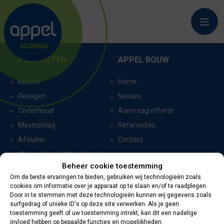
LAREN_7756
PRODUCTEN
APPEL BOUW
Keuren
Home
Reinigen
Nieuws
Onderhoud
Aanvraag offerte
Mestopslag
Referenties
Afsluiter
Contact
Watersilo’s en Waterbassins
Beheer cookie toestemming
Om de beste ervaringen te bieden, gebruiken wij technologieën zoals
cookies om informatie over je apparaat op te slaan en/of te raadplegen.
CERTIFICERING
CONTACTGEGEVENS
Door in te stemmen met deze technologieën kunnen wij gegevens zoals
surfgedrag of unieke ID's op deze site verwerken. Als je geen
toestemming geeft of uw toestemming intrekt, kan dit een nadelige
Oevers 11
invloed hebben op bepaalde functies en mogelijkheden.