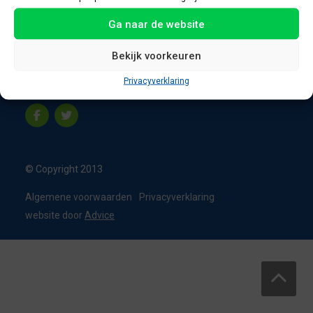
8331 VC Steenwijk
Ga naar de website
Nederland
T:
0226 - 355473
Bekijk voorkeuren
M:
06 - 15192819
Privacyverklaring
info@appelbouw.nl
© Copyright 2013
Algemene voorwaarden
Privacyverklaring
website door
Advice