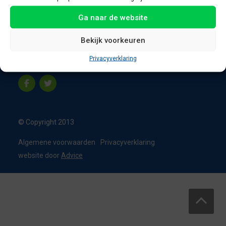
8331 VC Steenwijk
Ga naar de website
Nederland
T:
0226 - 355473
Bekijk voorkeuren
M:
06 - 15192819
Privacyverklaring
info@appelbouw.nl
© Copyright 2013
Algemene voorwaarden
Privacyverklaring
website door
Advice