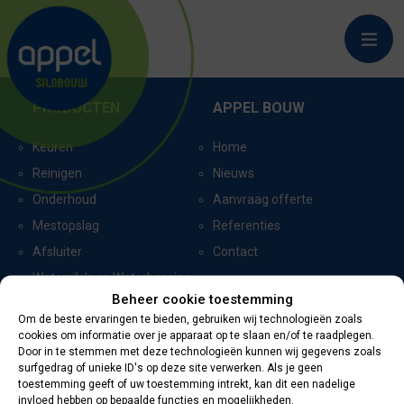
LANGERAK
PRODUCTEN
APPEL BOUW
Keuren
Home
Reinigen
Nieuws
Onderhoud
Aanvraag offerte
Mestopslag
Referenties
Afsluiter
Contact
Watersilo’s en Waterbassins
Beheer cookie toestemming
Om de beste ervaringen te bieden, gebruiken wij technologieën zoals
cookies om informatie over je apparaat op te slaan en/of te raadplegen.
CERTIFICERING
CONTACTGEGEVENS
Door in te stemmen met deze technologieën kunnen wij gegevens zoals
surfgedrag of unieke ID's op deze site verwerken. Als je geen
toestemming geeft of uw toestemming intrekt, kan dit een nadelige
Oevers 11
invloed hebben op bepaalde functies en mogelijkheden.