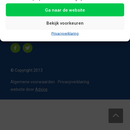
8331 VC Steenwijk
Ga naar de website
Nederland
T:
0226 - 355473
Bekijk voorkeuren
M:
06 - 15192819
Privacyverklaring
info@appelbouw.nl
© Copyright 2013
Algemene voorwaarden
Privacyverklaring
website door
Advice