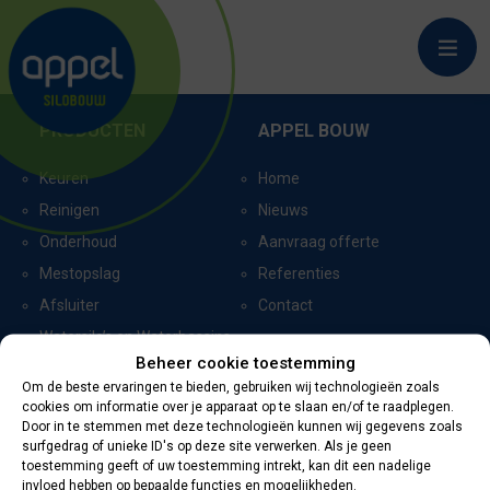
KOLHORN
PRODUCTEN
APPEL BOUW
Keuren
Home
Reinigen
Nieuws
Onderhoud
Aanvraag offerte
Mestopslag
Referenties
Afsluiter
Contact
Watersilo’s en Waterbassins
Beheer cookie toestemming
Om de beste ervaringen te bieden, gebruiken wij technologieën zoals
cookies om informatie over je apparaat op te slaan en/of te raadplegen.
CERTIFICERING
CONTACTGEGEVENS
Door in te stemmen met deze technologieën kunnen wij gegevens zoals
surfgedrag of unieke ID's op deze site verwerken. Als je geen
toestemming geeft of uw toestemming intrekt, kan dit een nadelige
Oevers 11
invloed hebben op bepaalde functies en mogelijkheden.