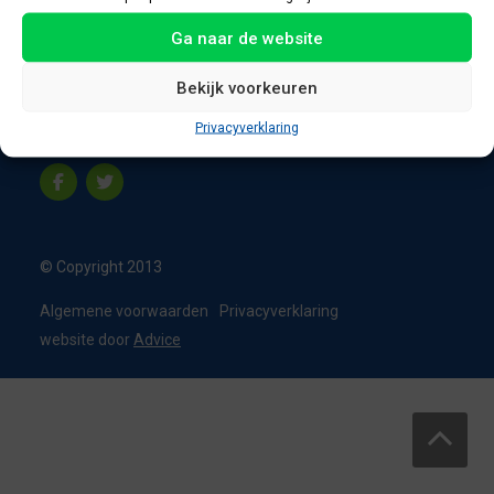
8331 VC Steenwijk
Ga naar de website
Nederland
T:
0226 - 355473
Bekijk voorkeuren
M:
06 - 15192819
Privacyverklaring
info@appelbouw.nl
© Copyright 2013
Algemene voorwaarden
Privacyverklaring
website door
Advice