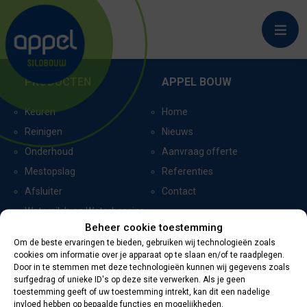
KLIMMEN
PRODUCTEN
APPEL BOUW
Keuren
Home
Reinigen
Nieuws
Onderhoud
Aanvraag offerte
Mestopslag
Referenties
Afsluiter
Contact
Watersilo’s en Waterbassins
Beheer cookie toestemming
Om de beste ervaringen te bieden, gebruiken wij technologieën zoals
cookies om informatie over je apparaat op te slaan en/of te raadplegen.
CERTIFICERING
CONTACTGEGEVENS
Door in te stemmen met deze technologieën kunnen wij gegevens zoals
surfgedrag of unieke ID's op deze site verwerken. Als je geen
toestemming geeft of uw toestemming intrekt, kan dit een nadelige
Oevers 11
invloed hebben op bepaalde functies en mogelijkheden.