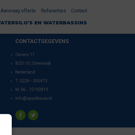
Aanvraag offerte
Referenties
Contact
ATERSILO’S EN WATERBASSINS
CONTACTGEGEVENS
Oevers 11
8331 VC Steenwijk
Nederland
T:
0226 - 355473
M:
06 - 15192819
info@appelbouw.nl