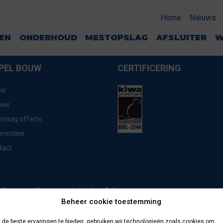
Home
Nieuws
GEN
ONDERHOUD
MESTOPSLAG
AFSLUITER
W
PEL BOUW
CERTIFICERING
me
uws
vraag offerte
erenties
tact
website door
Advice
Privacyverklaring
Beheer cookie toestemming
de beste ervaringen te bieden, gebruiken wij technologieën zoals cookies om