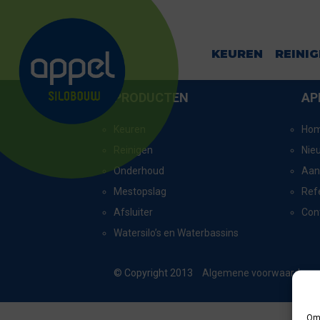
KINNUM
KEUREN
REINI
PRODUCTEN
AP
Keuren
Ho
Reinigen
Nie
Onderhoud
Aan
Mestopslag
Ref
Afsluiter
Con
Watersilo’s en Waterbassins
© Copyright 2013
Algemene voorwaarden
Om 