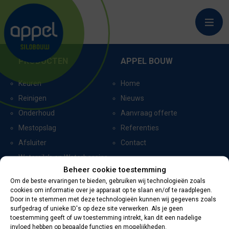
HOOGELOON
PRODUCTEN
APPEL BOUW
Keuren
Home
Reinigen
Nieuws
Onderhoud
Aanvraag offerte
Mestopslag
Referenties
Afsluiter
Contact
Watersilo’s en Waterbassins
Beheer cookie toestemming
Om de beste ervaringen te bieden, gebruiken wij technologieën zoals
cookies om informatie over je apparaat op te slaan en/of te raadplegen.
CERTIFICERING
CONTACTGEGEVENS
Door in te stemmen met deze technologieën kunnen wij gegevens zoals
surfgedrag of unieke ID's op deze site verwerken. Als je geen
toestemming geeft of uw toestemming intrekt, kan dit een nadelige
Oevers 11
invloed hebben op bepaalde functies en mogelijkheden.