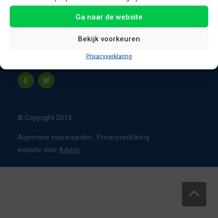
8331 VC Steenwijk
Ga naar de website
Nederland
T:
0226 - 355473
Bekijk voorkeuren
M:
06 - 15192819
Privacyverklaring
info@appelbouw.nl
© Copyright 2013
Algemene voorwaarden
Privacyverklaring
website door
Advice