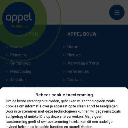
HELENAVEEN_8872
PRODUCTEN
APPEL BOUW
Keuren
Home
Reinigen
Nieuws
Onderhoud
Aanvraag offerte
Mestopslag
Referenties
Afsluiter
Contact
Watersilo’s en Waterbassins
Beheer cookie toestemming
Om de beste ervaringen te bieden, gebruiken wij technologieën zoals
cookies om informatie over je apparaat op te slaan en/of te raadplegen.
CERTIFICERING
CONTACTGEGEVENS
Door in te stemmen met deze technologieën kunnen wij gegevens zoals
surfgedrag of unieke ID's op deze site verwerken. Als je geen
toestemming geeft of uw toestemming intrekt, kan dit een nadelige
Oevers 11
invloed hebben op bepaalde functies en mogelijkheden.