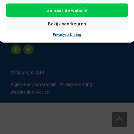
8331 VC Steenwijk
Ga naar de website
Nederland
T:
0226 - 355473
Bekijk voorkeuren
M:
06 - 15192819
Privacyverklaring
info@appelbouw.nl
© Copyright 2013
Algemene voorwaarden
Privacyverklaring
website door
Advice