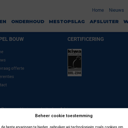
TBUREN
Home
Nieuws
GEN
ONDERHOUD
MESTOPSLAG
AFSLUITER
W
PEL BOUW
CERTIFICERING
me
uws
vraag offerte
erenties
tact
website door
Advice
Privacyverklaring
Beheer cookie toestemming
de beste ervaringen te bieden, gebruiken wij technologieën zoals cookies om