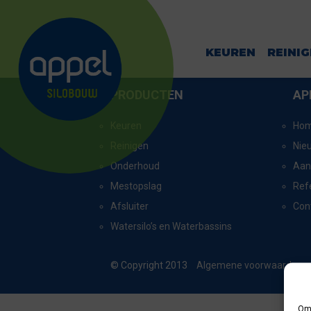
HANTUMERUI
KEUREN
REINI
PRODUCTEN
AP
Keuren
Ho
Reinigen
Nie
Onderhoud
Aan
Mestopslag
Ref
Afsluiter
Con
Watersilo’s en Waterbassins
© Copyright 2013
Algemene voorwaarden
Om 