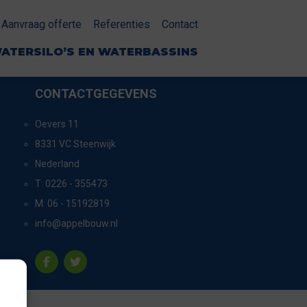
Aanvraag offerte
Referenties
Contact
ATERSILO’S EN WATERBASSINS
CONTACTGEGEVENS
Oevers 11
8331 VC Steenwijk
Nederland
T:
0226 - 355473
M:
06 - 15192819
info@appelbouw.nl