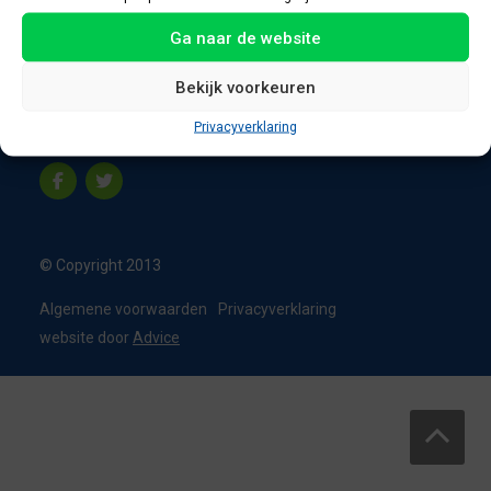
8331 VC Steenwijk
Ga naar de website
Nederland
T:
0226 - 355473
Bekijk voorkeuren
M:
06 - 15192819
Privacyverklaring
info@appelbouw.nl
© Copyright 2013
Algemene voorwaarden
Privacyverklaring
website door
Advice