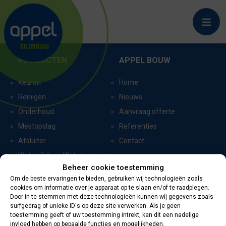
HAAKSBERGEN_7488
PRODUCTEN
APPEL BOUW
Keuren
Home
Reinigen
Nieuws
Onderhoud
Aanvraag offerte
Mestopslag
Referenties
Afsluiter
Contact
Watersilo’s en Waterbassins
Beheer cookie toestemming
Om de beste ervaringen te bieden, gebruiken wij technologieën zoals
cookies om informatie over je apparaat op te slaan en/of te raadplegen.
CERTIFICERING
CONTACTGEGEVENS
Door in te stemmen met deze technologieën kunnen wij gegevens zoals
surfgedrag of unieke ID's op deze site verwerken. Als je geen
toestemming geeft of uw toestemming intrekt, kan dit een nadelige
Oevers 11
invloed hebben op bepaalde functies en mogelijkheden.