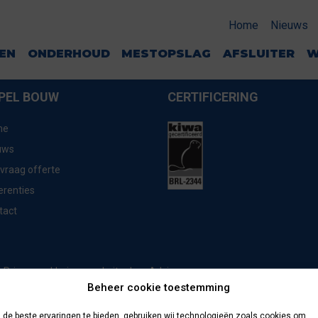
N_1440
Home
Nieuws
GEN
ONDERHOUD
MESTOPSLAG
AFSLUITER
W
PEL BOUW
CERTIFICERING
me
uws
vraag offerte
erenties
tact
website door
Advice
Privacyverklaring
Beheer cookie toestemming
de beste ervaringen te bieden, gebruiken wij technologieën zoals cookies om