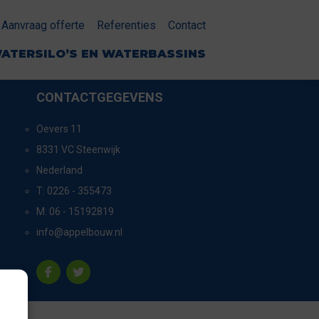
Aanvraag offerte
Referenties
Contact
ATERSILO’S EN WATERBASSINS
CONTACTGEGEVENS
Oevers 11
8331 VC Steenwijk
Nederland
T:
0226 - 355473
M:
06 - 15192819
info@appelbouw.nl