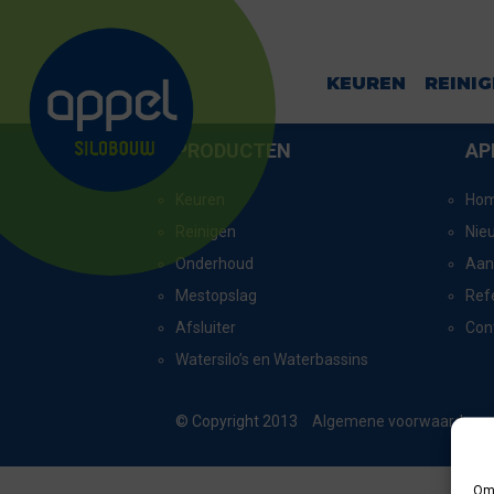
HAAKSBERGE
KEUREN
REINI
PRODUCTEN
AP
Keuren
Ho
Reinigen
Nie
Onderhoud
Aan
Mestopslag
Ref
Afsluiter
Con
Watersilo’s en Waterbassins
© Copyright 2013
Algemene voorwaarden
Om 