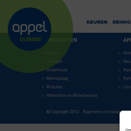
GROENINGEN
KEUREN
REINI
PRODUCTEN
AP
Keuren
Ho
Reinigen
Nie
Onderhoud
Aan
Mestopslag
Ref
Afsluiter
Con
Watersilo’s en Waterbassins
© Copyright 2013
Algemene voorwaarden
Om 