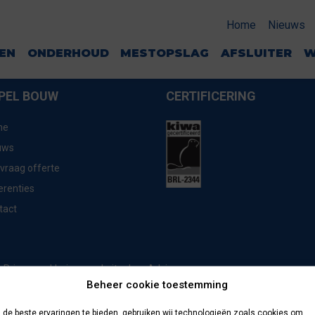
Home
Nieuws
GEN
ONDERHOUD
MESTOPSLAG
AFSLUITER
W
PEL BOUW
CERTIFICERING
me
uws
vraag offerte
erenties
tact
website door
Advice
Privacyverklaring
Beheer cookie toestemming
de beste ervaringen te bieden, gebruiken wij technologieën zoals cookies om