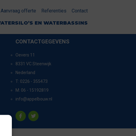
Aanvraag offerte
Referenties
Contact
ATERSILO’S EN WATERBASSINS
CONTACTGEGEVENS
Oevers 11
8331 VC Steenwijk
Nederland
T:
0226 - 355473
M:
06 - 15192819
info@appelbouw.nl