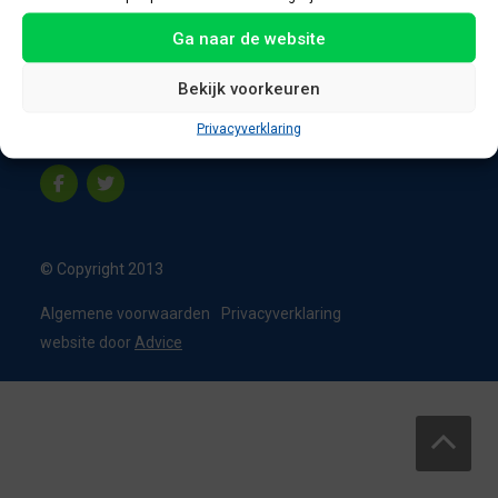
8331 VC Steenwijk
Ga naar de website
Nederland
T:
0226 - 355473
Bekijk voorkeuren
M:
06 - 15192819
Privacyverklaring
info@appelbouw.nl
© Copyright 2013
Algemene voorwaarden
Privacyverklaring
website door
Advice