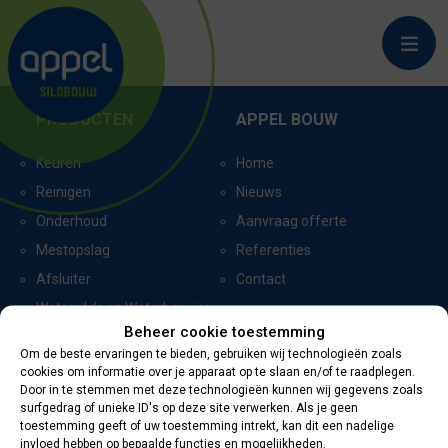
GENEMUIDEN_9914
PRODUCTEN
APPEL BOUW
Keuren
Home
Reinigen
Nieuws
Onderhoud
Aanvraag offerte
Mestopslag
Referenties
Afsluiter
Contact
Watersilo’s en Waterbassins
Beheer cookie toestemming
Om de beste ervaringen te bieden, gebruiken wij technologieën zoals
cookies om informatie over je apparaat op te slaan en/of te raadplegen.
CERTIFICERING
CONTACTGEGEVENS
Door in te stemmen met deze technologieën kunnen wij gegevens zoals
surfgedrag of unieke ID's op deze site verwerken. Als je geen
toestemming geeft of uw toestemming intrekt, kan dit een nadelige
Oevers 11
invloed hebben op bepaalde functies en mogelijkheden.