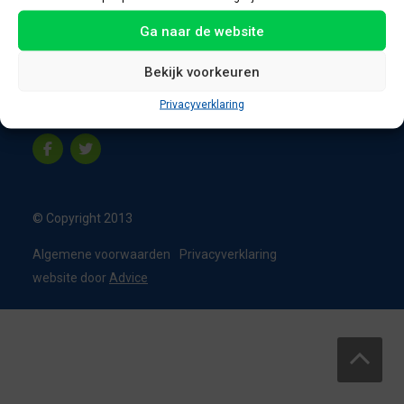
8331 VC Steenwijk
Ga naar de website
Nederland
T:
0226 - 355473
Bekijk voorkeuren
M:
06 - 15192819
Privacyverklaring
info@appelbouw.nl
© Copyright 2013
Algemene voorwaarden
Privacyverklaring
website door
Advice