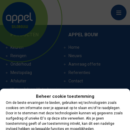
FERWERT
PRODUCTEN
APPEL BOUW
Keuren
Home
Reinigen
Nieuws
Onderhoud
Aanvraag offerte
Mestopslag
Referenties
Afsluiter
Contact
Watersilo’s en Waterbassins
Beheer cookie toestemming
Om de beste ervaringen te bieden, gebruiken wij technologieën zoals
cookies om informatie over je apparaat op te slaan en/of te raadplegen.
CERTIFICERING
CONTACTGEGEVENS
Door in te stemmen met deze technologieën kunnen wij gegevens zoals
surfgedrag of unieke ID's op deze site verwerken. Als je geen
toestemming geeft of uw toestemming intrekt, kan dit een nadelige
Oevers 11
invloed hebben op bepaalde functies en mogelijkheden.