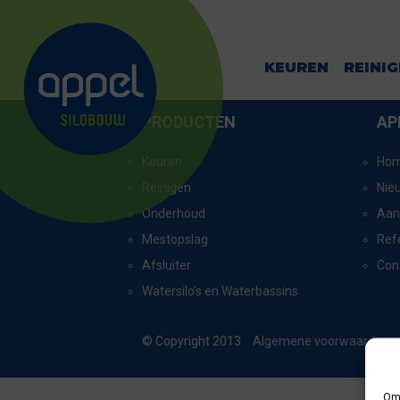
ENS
KEUREN
REINI
PRODUCTEN
AP
Keuren
Ho
Reinigen
Nie
Onderhoud
Aan
Mestopslag
Ref
Afsluiter
Con
Watersilo’s en Waterbassins
© Copyright 2013
Algemene voorwaarden
Om 