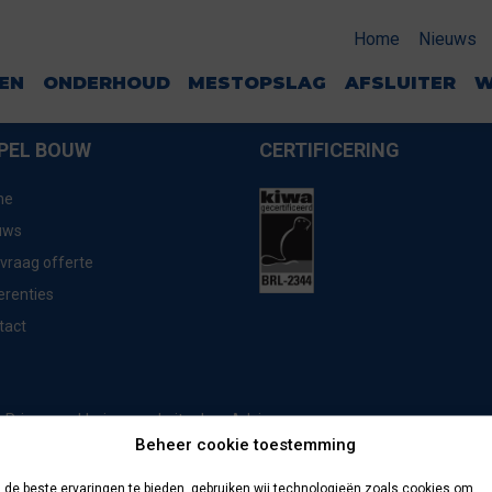
Home
Nieuws
GEN
ONDERHOUD
MESTOPSLAG
AFSLUITER
W
PEL BOUW
CERTIFICERING
me
uws
vraag offerte
erenties
tact
website door
Advice
Privacyverklaring
Beheer cookie toestemming
de beste ervaringen te bieden, gebruiken wij technologieën zoals cookies om