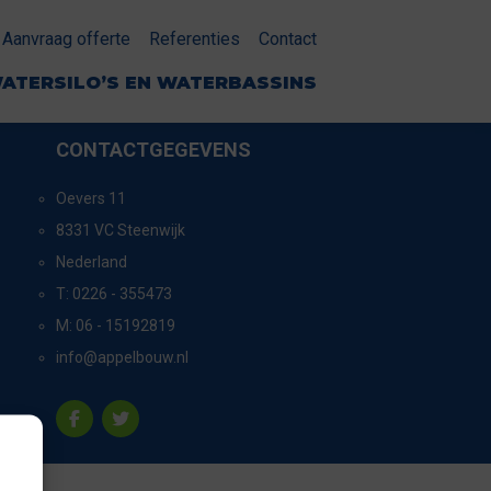
Aanvraag offerte
Referenties
Contact
ATERSILO’S EN WATERBASSINS
CONTACTGEGEVENS
Oevers 11
8331 VC Steenwijk
Nederland
T:
0226 - 355473
M:
06 - 15192819
info@appelbouw.nl