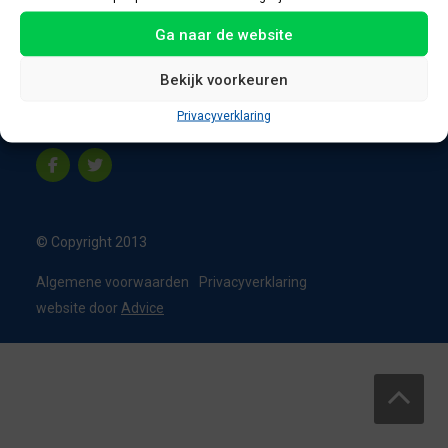
8331 VC Steenwijk
Ga naar de website
Nederland
T:
0226 - 355473
Bekijk voorkeuren
M:
06 - 15192819
Privacyverklaring
info@appelbouw.nl
© Copyright 2013
Algemene voorwaarden
Privacyverklaring
website door
Advice