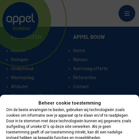
EIBERGEN_6000
PRODUCTEN
APPEL BOUW
Keuren
Home
Reinigen
Nieuws
Onderhoud
Aanvraag offerte
Mestopslag
Referenties
Afsluiter
Contact
Watersilo’s en Waterbassins
Beheer cookie toestemming
Om de beste ervaringen te bieden, gebruiken wij technologieën zoals
cookies om informatie over je apparaat op te slaan en/of te raadplegen.
CERTIFICERING
CONTACTGEGEVENS
Door in te stemmen met deze technologieën kunnen wij gegevens zoals
surfgedrag of unieke ID's op deze site verwerken. Als je geen
toestemming geeft of uw toestemming intrekt, kan dit een nadelige
Oevers 11
invloed hebben op bepaalde functies en mogelijkheden.