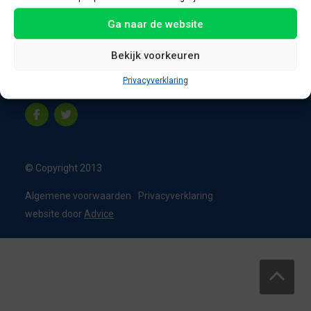
8331 VC Steenwijk
Ga naar de website
Nederland
T:
0226 - 355473
Bekijk voorkeuren
M:
06 - 15192819
Privacyverklaring
info@appelbouw.nl
© Copyright 2013
Algemene voorwaarden
Privacyverklaring
website door
Advice