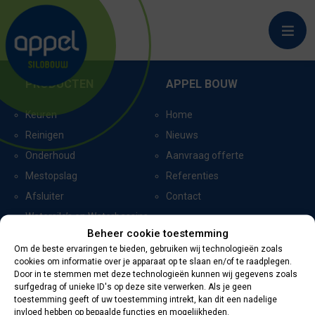
EEN_7130
PRODUCTEN
APPEL BOUW
Keuren
Home
Reinigen
Nieuws
Onderhoud
Aanvraag offerte
Mestopslag
Referenties
Afsluiter
Contact
Watersilo’s en Waterbassins
Beheer cookie toestemming
Om de beste ervaringen te bieden, gebruiken wij technologieën zoals
cookies om informatie over je apparaat op te slaan en/of te raadplegen.
CERTIFICERING
CONTACTGEGEVENS
Door in te stemmen met deze technologieën kunnen wij gegevens zoals
surfgedrag of unieke ID's op deze site verwerken. Als je geen
toestemming geeft of uw toestemming intrekt, kan dit een nadelige
Oevers 11
invloed hebben op bepaalde functies en mogelijkheden.