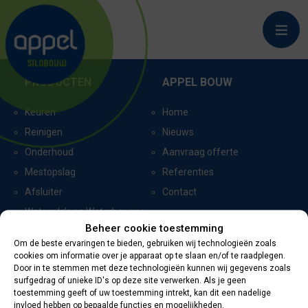
DREMPT_6094
PRODUCTEN
APPEL BOUW
Keuren
Home
Reinigen
Nieuws
Onderhoud
Aanvraag offerte
Mestopslag
Referenties
Afsluiter
Contact
Watersilo’s en Waterbassins
Beheer cookie toestemming
Om de beste ervaringen te bieden, gebruiken wij technologieën zoals
cookies om informatie over je apparaat op te slaan en/of te raadplegen.
CERTIFICERING
CONTACTGEGEVENS
Door in te stemmen met deze technologieën kunnen wij gegevens zoals
surfgedrag of unieke ID's op deze site verwerken. Als je geen
toestemming geeft of uw toestemming intrekt, kan dit een nadelige
Oevers 11
invloed hebben op bepaalde functies en mogelijkheden.