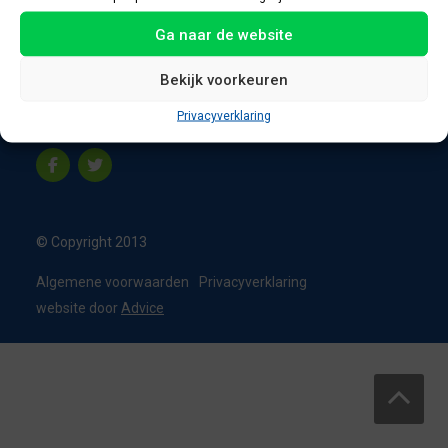
8331 VC Steenwijk
Ga naar de website
Nederland
T:
0226 - 355473
Bekijk voorkeuren
M:
06 - 15192819
Privacyverklaring
info@appelbouw.nl
© Copyright 2013
Algemene voorwaarden
Privacyverklaring
website door
Advice