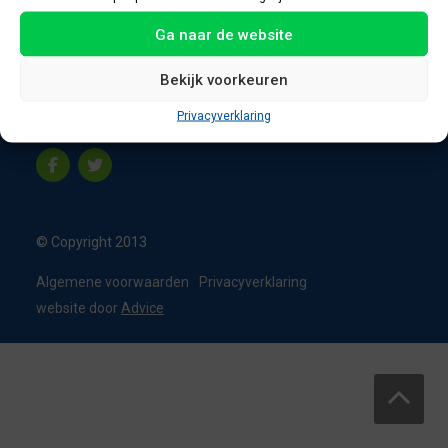
8331 VC Steenwijk
Ga naar de website
Nederland
T:
0226 - 355473
Bekijk voorkeuren
M:
06 - 15192819
Privacyverklaring
info@appelbouw.nl
© Copyright 2013
Algemene voorwaarden
Privacyverklaring
website door
Advice