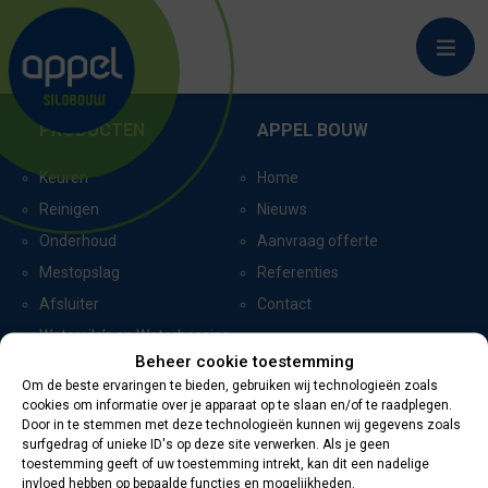
DEURNINGEN_8540
PRODUCTEN
APPEL BOUW
Keuren
Home
Reinigen
Nieuws
Onderhoud
Aanvraag offerte
Mestopslag
Referenties
Afsluiter
Contact
Watersilo’s en Waterbassins
Beheer cookie toestemming
Om de beste ervaringen te bieden, gebruiken wij technologieën zoals
cookies om informatie over je apparaat op te slaan en/of te raadplegen.
CERTIFICERING
CONTACTGEGEVENS
Door in te stemmen met deze technologieën kunnen wij gegevens zoals
surfgedrag of unieke ID's op deze site verwerken. Als je geen
toestemming geeft of uw toestemming intrekt, kan dit een nadelige
Oevers 11
invloed hebben op bepaalde functies en mogelijkheden.