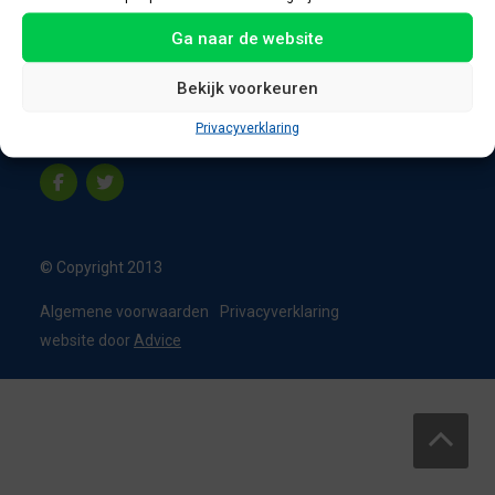
8331 VC Steenwijk
Ga naar de website
Nederland
T:
0226 - 355473
Bekijk voorkeuren
M:
06 - 15192819
Privacyverklaring
info@appelbouw.nl
© Copyright 2013
Algemene voorwaarden
Privacyverklaring
website door
Advice