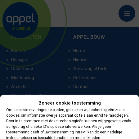
DE RIPS
PRODUCTEN
APPEL BOUW
Keuren
Home
Reinigen
Nieuws
Onderhoud
Aanvraag offerte
Mestopslag
Referenties
Afsluiter
Contact
Watersilo’s en Waterbassins
Beheer cookie toestemming
Om de beste ervaringen te bieden, gebruiken wij technologieën zoals
cookies om informatie over je apparaat op te slaan en/of te raadplegen.
CERTIFICERING
CONTACTGEGEVENS
Door in te stemmen met deze technologieën kunnen wij gegevens zoals
surfgedrag of unieke ID's op deze site verwerken. Als je geen
toestemming geeft of uw toestemming intrekt, kan dit een nadelige
Oevers 11
invloed hebben op bepaalde functies en mogelijkheden.