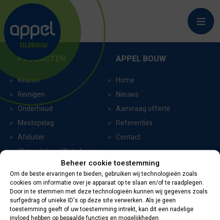
DE MORTEL
PRODUCTEN
APPEL BOUW
Keuren
Home
Reinigen
Nieuws
Onderhoud
Aanvraag offerte
Mestopslag
Referenties
Afsluiter
Contact
Watersilo’s en Waterbassins
Beheer cookie toestemming
Om de beste ervaringen te bieden, gebruiken wij technologieën zoals
cookies om informatie over je apparaat op te slaan en/of te raadplegen.
CERTIFICERING
CONTACTGEGEVENS
Door in te stemmen met deze technologieën kunnen wij gegevens zoals
surfgedrag of unieke ID's op deze site verwerken. Als je geen
toestemming geeft of uw toestemming intrekt, kan dit een nadelige
Oevers 11
invloed hebben op bepaalde functies en mogelijkheden.