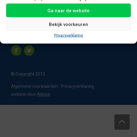
8331 VC Steenwijk
Ga naar de website
Nederland
T:
0226 - 355473
Bekijk voorkeuren
M:
06 - 15192819
Privacyverklaring
info@appelbouw.nl
© Copyright 2013
Algemene voorwaarden
Privacyverklaring
website door
Advice