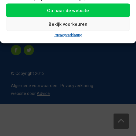
8331 VC Steenwijk
Ga naar de website
Nederland
T:
0226 - 355473
Bekijk voorkeuren
M:
06 - 15192819
Privacyverklaring
info@appelbouw.nl
© Copyright 2013
Algemene voorwaarden
Privacyverklaring
website door
Advice