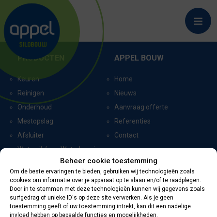
DALFSEN
PRODUCTEN
APPEL BOUW
Keuren
Home
Reinigen
Nieuws
Onderhoud
Aanvraag offerte
Mestopslag
Referenties
Afsluiter
Contact
Watersilo’s en Waterbassins
Beheer cookie toestemming
Om de beste ervaringen te bieden, gebruiken wij technologieën zoals
cookies om informatie over je apparaat op te slaan en/of te raadplegen.
CERTIFICERING
CONTACTGEGEVENS
Door in te stemmen met deze technologieën kunnen wij gegevens zoals
surfgedrag of unieke ID's op deze site verwerken. Als je geen
toestemming geeft of uw toestemming intrekt, kan dit een nadelige
Oevers 11
invloed hebben op bepaalde functies en mogelijkheden.