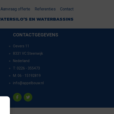
Aanvraag offerte
Referenties
Contact
ATERSILO’S EN WATERBASSINS
CONTACTGEGEVENS
Oevers 11
8331 VC Steenwijk
Nederland
T:
0226 - 355473
M:
06 - 15192819
info@appelbouw.nl