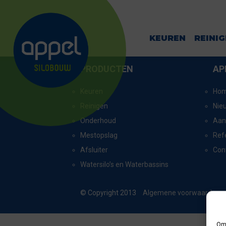
DALERVEEN
KEUREN
REINI
PRODUCTEN
AP
Keuren
Ho
Reinigen
Nie
Onderhoud
Aan
Mestopslag
Ref
Afsluiter
Con
Watersilo’s en Waterbassins
© Copyright 2013
Algemene voorwaarden
Om 