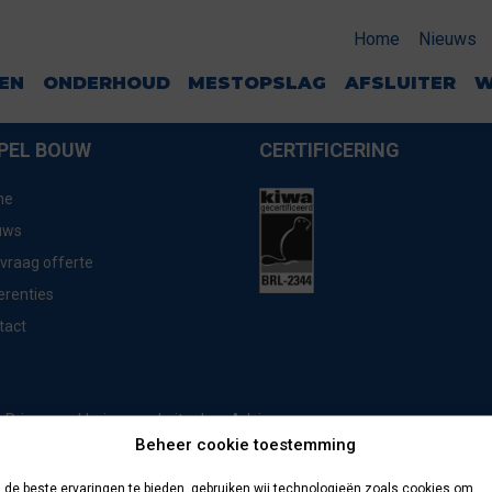
Home
Nieuws
GEN
ONDERHOUD
MESTOPSLAG
AFSLUITER
W
PEL BOUW
CERTIFICERING
me
uws
vraag offerte
erenties
tact
website door
Advice
Privacyverklaring
Beheer cookie toestemming
de beste ervaringen te bieden, gebruiken wij technologieën zoals cookies om