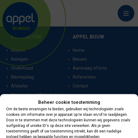
BORN
PRODUCTEN
APPEL BOUW
Keuren
Home
Reinigen
Nieuws
Onderhoud
Aanvraag offerte
Mestopslag
Referenties
Afsluiter
Contact
Watersilo’s en Waterbassins
Beheer cookie toestemming
Om de beste ervaringen te bieden, gebruiken wij technologieën zoals
cookies om informatie over je apparaat op te slaan en/of te raadplegen.
CERTIFICERING
CONTACTGEGEVENS
Door in te stemmen met deze technologieën kunnen wij gegevens zoals
surfgedrag of unieke ID's op deze site verwerken. Als je geen
toestemming geeft of uw toestemming intrekt, kan dit een nadelige
Oevers 11
invloed hebben op bepaalde functies en mogelijkheden.