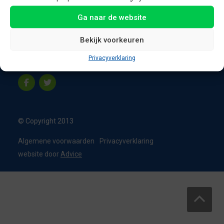
8331 VC Steenwijk
Ga naar de website
Nederland
T:
0226 - 355473
Bekijk voorkeuren
M:
06 - 15192819
Privacyverklaring
info@appelbouw.nl
© Copyright 2013
Algemene voorwaarden
Privacyverklaring
website door
Advice