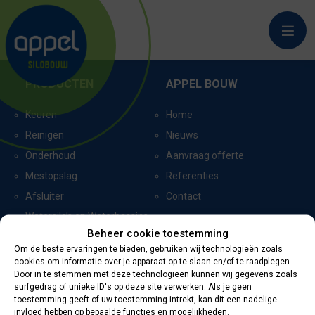
BLADEL_6439
PRODUCTEN
APPEL BOUW
Keuren
Home
Reinigen
Nieuws
Onderhoud
Aanvraag offerte
Mestopslag
Referenties
Afsluiter
Contact
Watersilo’s en Waterbassins
Beheer cookie toestemming
Om de beste ervaringen te bieden, gebruiken wij technologieën zoals
cookies om informatie over je apparaat op te slaan en/of te raadplegen.
CERTIFICERING
CONTACTGEGEVENS
Door in te stemmen met deze technologieën kunnen wij gegevens zoals
surfgedrag of unieke ID's op deze site verwerken. Als je geen
toestemming geeft of uw toestemming intrekt, kan dit een nadelige
Oevers 11
invloed hebben op bepaalde functies en mogelijkheden.