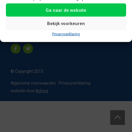
8331 VC Steenwijk
Ga naar de website
Nederland
T:
0226 - 355473
Bekijk voorkeuren
M:
06 - 15192819
Privacyverklaring
info@appelbouw.nl
© Copyright 2013
Algemene voorwaarden
Privacyverklaring
website door
Advice