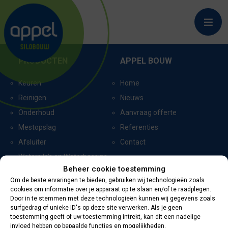
BELTRUM_6912
PRODUCTEN
APPEL BOUW
Keuren
Home
Reinigen
Nieuws
Onderhoud
Aanvraag offerte
Mestopslag
Referenties
Afsluiter
Contact
Watersilo’s en Waterbassins
Beheer cookie toestemming
Om de beste ervaringen te bieden, gebruiken wij technologieën zoals
cookies om informatie over je apparaat op te slaan en/of te raadplegen.
CERTIFICERING
CONTACTGEGEVENS
Door in te stemmen met deze technologieën kunnen wij gegevens zoals
surfgedrag of unieke ID's op deze site verwerken. Als je geen
toestemming geeft of uw toestemming intrekt, kan dit een nadelige
Oevers 11
invloed hebben op bepaalde functies en mogelijkheden.