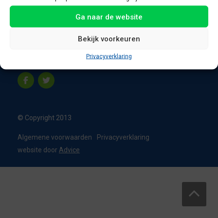
8331 VC Steenwijk
Ga naar de website
Nederland
T:
0226 - 355473
Bekijk voorkeuren
M:
06 - 15192819
Privacyverklaring
info@appelbouw.nl
© Copyright 2013
Algemene voorwaarden
Privacyverklaring
website door
Advice