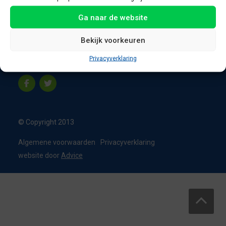
8331 VC Steenwijk
Ga naar de website
Nederland
T:
0226 - 355473
Bekijk voorkeuren
M:
06 - 15192819
Privacyverklaring
info@appelbouw.nl
© Copyright 2013
Algemene voorwaarden
Privacyverklaring
website door
Advice