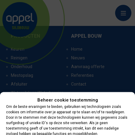
BATHMEN_9205
PRODUCTEN
APPEL BOUW
Keuren
Home
Reinigen
Nieuws
Onderhoud
Aanvraag offerte
Mestopslag
Referenties
Afsluiter
Contact
Watersilo’s en Waterbassins
Beheer cookie toestemming
Om de beste ervaringen te bieden, gebruiken wij technologieën zoals
cookies om informatie over je apparaat op te slaan en/of te raadplegen.
CERTIFICERING
CONTACTGEGEVENS
Door in te stemmen met deze technologieën kunnen wij gegevens zoals
surfgedrag of unieke ID's op deze site verwerken. Als je geen
toestemming geeft of uw toestemming intrekt, kan dit een nadelige
Oevers 11
invloed hebben op bepaalde functies en mogelijkheden.