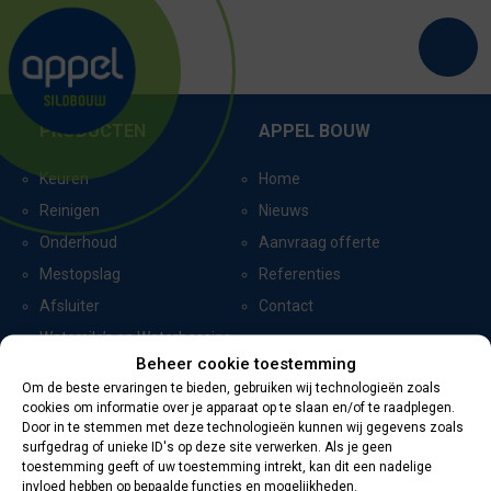
BALGOIJ
PRODUCTEN
APPEL BOUW
Keuren
Home
Reinigen
Nieuws
Onderhoud
Aanvraag offerte
Mestopslag
Referenties
Afsluiter
Contact
Watersilo’s en Waterbassins
Beheer cookie toestemming
Om de beste ervaringen te bieden, gebruiken wij technologieën zoals
cookies om informatie over je apparaat op te slaan en/of te raadplegen.
CERTIFICERING
CONTACTGEGEVENS
Door in te stemmen met deze technologieën kunnen wij gegevens zoals
surfgedrag of unieke ID's op deze site verwerken. Als je geen
toestemming geeft of uw toestemming intrekt, kan dit een nadelige
Oevers 11
invloed hebben op bepaalde functies en mogelijkheden.