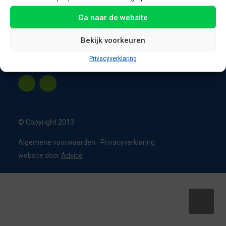
8331 VC Steenwijk
Ga naar de website
Nederland
T:
0226 - 355473
Bekijk voorkeuren
M:
06 - 15192819
Privacyverklaring
info@appelbouw.nl
© Copyright 2013
Algemene voorwaarden
Privacyverklaring
website door
Advice