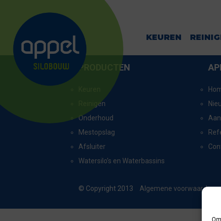
AMEIDE
KEUREN
REINI
PRODUCTEN
AP
Keuren
Ho
Reinigen
Nie
Onderhoud
Aan
Mestopslag
Ref
Afsluiter
Con
Watersilo’s en Waterbassins
© Copyright 2013
Algemene voorwaarden
Om 