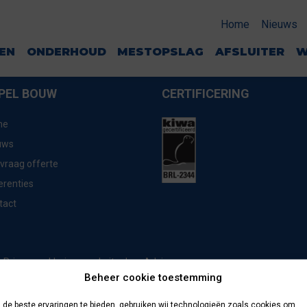
Home
Nieuws
GEN
ONDERHOUD
MESTOPSLAG
AFSLUITER
W
PEL BOUW
CERTIFICERING
me
uws
vraag offerte
erenties
tact
website door
Advice
Privacyverklaring
Beheer cookie toestemming
de beste ervaringen te bieden, gebruiken wij technologieën zoals cookies om