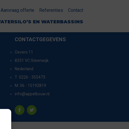
Aanvraag offerte
Referenties
Contact
ATERSILO’S EN WATERBASSINS
CONTACTGEGEVENS
Oevers 11
8331 VC Steenwijk
Nederland
T:
0226 - 355473
M:
06 - 15192819
info@appelbouw.nl