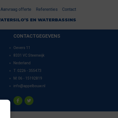
Aanvraag offerte
Referenties
Contact
ATERSILO’S EN WATERBASSINS
CONTACTGEGEVENS
Oevers 11
8331 VC Steenwijk
Nederland
T:
0226 - 355473
M:
06 - 15192819
info@appelbouw.nl