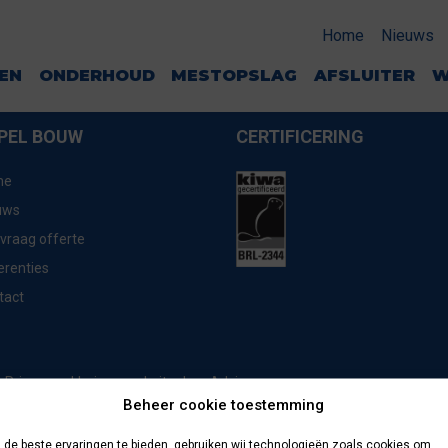
089
Home
Nieuws
GEN
ONDERHOUD
MESTOPSLAG
AFSLUITER
W
PEL BOUW
CERTIFICERING
me
uws
vraag offerte
erenties
tact
website door
Advice
Privacyverklaring
Beheer cookie toestemming
de beste ervaringen te bieden, gebruiken wij technologieën zoals cookies om