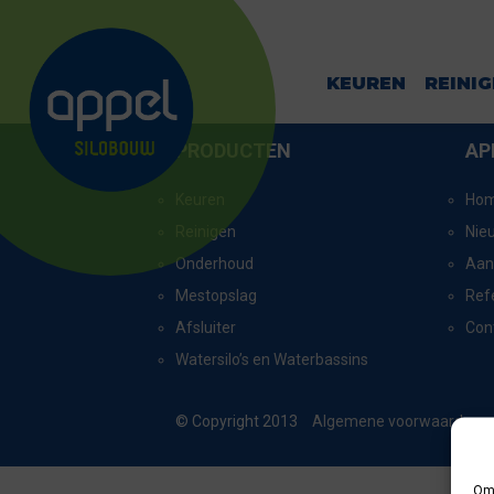
ACHTMAAL_8
KEUREN
REINI
PRODUCTEN
AP
Keuren
Ho
Reinigen
Nie
Onderhoud
Aan
Mestopslag
Ref
Afsluiter
Con
Watersilo’s en Waterbassins
© Copyright 2013
Algemene voorwaarden
Om 